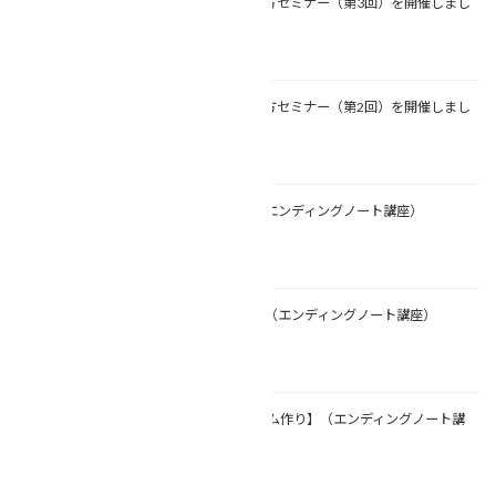
【エンディングノート書き方セミナー（第3回）を開催しまし
た(*'▽')】
2026年4月19日
【エンディングノート書き方セミナー（第2回）を開催しまし
た(*'▽')】
2026年3月22日
【家族について考える】（エンディングノート講座）
2025年4月19日
【『自分史』を振り返り】（エンディングノート講座）
2025年3月20日
【ベストショット
アルバム作り】（エンディングノート講
座）
2025年2月22日