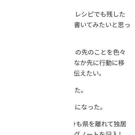
エンディングノート、レシピでも残した
いものがあればと聞き、書いてみたいと思っ
た。
参考になった。父とこの先のことを色々
と話してはいるが、なかなか先に行動に移
せておらず、今日の話を伝えたい。
とても分かりやすかった。
終活を考えるキッカケになった。
母が75歳の独居。自身も県を離れて独居
のため一緒にエンディングノートを記入し