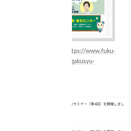
お申し込みはこちら➔
https://www.fuku-
shakyo.jp/kenmin/kaigo-gakusyu-
taiken/kouza-kenshu/
関連記事
【エンディングノート書き方セミナー（第4回）を開催しまし
た(*'▽')】
2026年5月28日