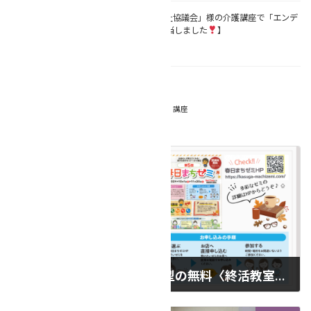
【12/4(水)「福岡県社会福祉協議会」様の介護講座で「エンデ
ィングノート活用術」を担当しました
】
2024年12月5日
NEWS
カテゴリー
エンディングノート、講座
タグ
前の記事
【春日まちゼミ！】実践型の無料〈終活教室〉で、安心の未来を準備しましょう！
2024年9月10日