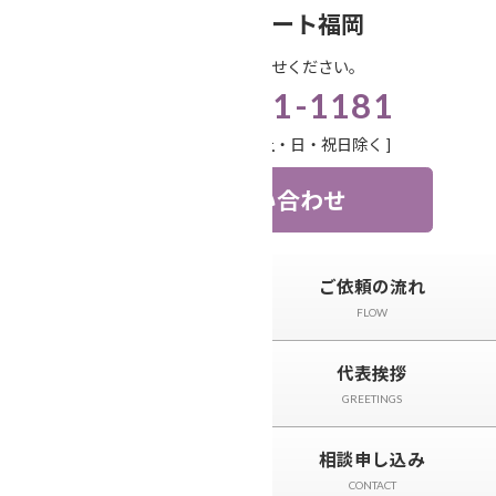
コ
ナ
笑顔相続サポート福岡
ン
ビ
お気軽にお問い合わせください。
テ
ゲ
092-571-1181
ン
ー
ツ
シ
受付時間 9:00-18:00 [ 土・日・祝日除く ]
へ
ョ
ス
ン
お問い合わせ
キ
に
ッ
移
プ
動
トップページ
ご依頼の流れ
TOP
FLOW
サービスと料金
代表挨拶
SERVICE
GREETINGS
相続事例&ニュース
相談申し込み
CASE＆NEWS
CONTACT