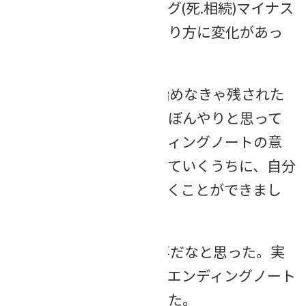
をもらえた。エンディング(死.相続)マイナス
なイメージから、受け取り方に変化があっ
た。
なんとなく「終活も始めなきゃ残された
人が困るかな・・・」とぼんやりと思って
受講しましたが、エンディングノートの意
味やその実例などを伺っていくうちに、自分
事としてイメージしていくことができまし
た。
専門家に頼むのは大事だなと思った。実
際のエピソードを聞いてエンディングノート
や遺言書の重要さを感じた。