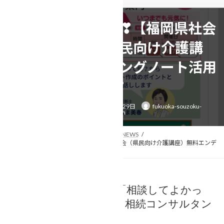
ご報告と次回募集❣【福岡県社会
福祉協議会（県民向け介護講
座）無料エンディングノート活用
術】❣
最
2024年9月20日
2025年9月29日
fukuoka-souzoku-
終
yuigon.com
更
新
日
時
トップページ
相続事例&ニュース
NEWS
:
ご報告と次回募集❣【福岡県社会福祉協議会（県民向け介護講座）無料エンデ
ィングノート活用術】❣
あなたの「困った」を「相談してよかっ
た」に変える行政書士・相続コンサルタン
トのなかしま美春です。