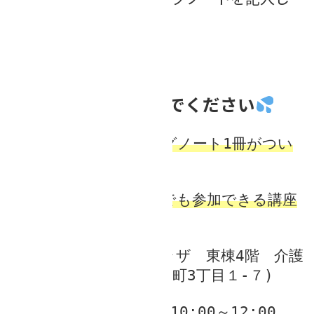
たい。
ラスト1回
この機会を逃さないでください
当講座は、エンディングノート1冊がつい
て、受講料も無料
福岡県民なら、どなたでも参加できる講座
となっています。
【会場】クローバープラザ　東棟4階　介護
実習室（福岡県春日市原町3丁目１-７)
【日程】12月4日（水）10:00～12:00