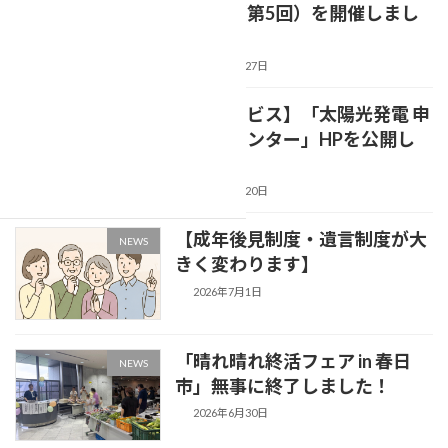
ミナー（第5回）を開催しまし
た(*'▽')】
2026年7月27日
【新サービス】「太陽光発電 申
NEWS
請代行センター」HPを公開し
ました
2026年7月20日
【成年後見制度・遺言制度が大
NEWS
きく変わります】
2026年7月1日
「晴れ晴れ終活フェア in 春日
NEWS
市」無事に終了しました！
2026年6月30日