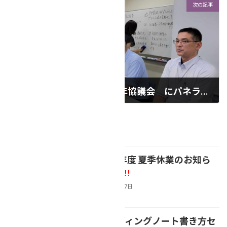
次の記事
【福岡県行政書士会 青年協議会 にパネラーとして参加しました♪】
2024年9月24日
最近の投稿
【2026年度 夏季休業のお知ら
NEWS
せ】
新着!!
2026年8月7日
【エンディングノート書き方セ
NEWS