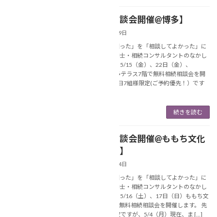
【相続相談会開催@博多】
NEWS
2026年5月9日
あなたの「困った」を「相談してよかった」に
変える行政書士・相続コンサルタントのなかし
ま美春です。 5/15（金）、22日（金）、
29（金）博多テラス7階で無料相続相談会を開
催します。 1日7組様限定(ご予約優先！）です
が […]
続きを読む
【相続相談会開催@ももち文化
NEWS
センター】
2026年5月4日
あなたの「困った」を「相談してよかった」に
変える行政書士・相続コンサルタントのなかし
ま美春です。 5/16（土）、17日（日）ももち文
化センターで無料相続相談会を開催します。 先
着20組様限定ですが、5/4（月）現在、ま […]