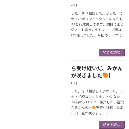
2026年5月28日
あなたの「困った」を「相談してよかった」に
変える行政書士・相続コンサルタントのなかし
ま美春です。 FPと行政書士のダブル講師による
「エンディングノート書き方セミナー」6回コ
ースの第4回を開催しました。 今回のテーマは
「も […]
続きを読む
【祖父から受け継いだ、みかん
NEWS
の木に花が咲きました
】
2026年5月15日
あなたの「困った」を「相談してよかった」に
変える行政書士・相続コンサルタントの なかし
ま美春 です。 以前のブログでご紹介した、祖父
から受け継いだみかんの木
実家へ移植したあ
の木に、先日、白い花が咲きまし […]
続きを読む