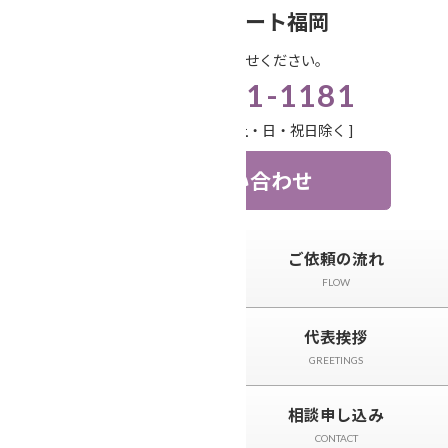
コ
ナ
笑顔相続サポート福岡
ン
ビ
お気軽にお問い合わせください。
テ
ゲ
092-571-1181
ン
ー
ツ
シ
受付時間 9:00-18:00 [ 土・日・祝日除く ]
へ
ョ
ス
ン
お問い合わせ
キ
に
ッ
移
プ
動
トップページ
ご依頼の流れ
TOP
FLOW
サービスと料金
代表挨拶
SERVICE
GREETINGS
相続事例&ニュース
相談申し込み
CASE＆NEWS
CONTACT