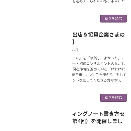
ここまで準備を進めてこられたのも、本当にた
くさ […]
続きを読む
【新しい出店＆協賛企業さまの
NEWS
ご紹介！】
2026年5月29日
あなたの「困った」を「相談してよかった」に
変える行政書士・相続コンサルタントのなかし
ま美春です。 現在準備を進めている「晴れ晴れ
終活フェアin春日市」。 2回目を迎えて、少しず
つ、このイベントを知ってくださる方が増え、
「 […]
続きを読む
【エンディングノート書き方セ
NEWS
ミナー（第4回）を開催しまし
た(*'▽')】