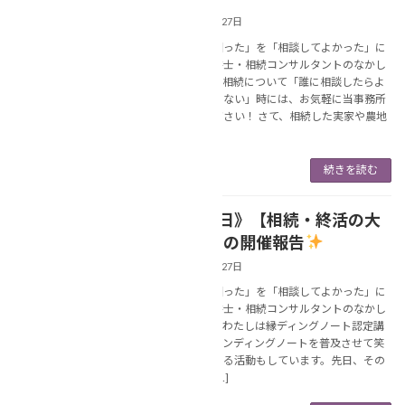
2025年1月27日
あなたの「困った」を「相談してよかった」に
変える行政書士・相続コンサルタントのなかし
ま美春です。相続について「誰に相談したらよ
いのか分からない」時には、お気軽に当事務所
にご相談ください！ さて、相続した実家や農地
の扱いに […]
続きを読む
《1月25日》【相続・終活の大
NEWS
切な話】の開催報告
2025年1月27日
あなたの「困った」を「相談してよかった」に
変える行政書士・相続コンサルタントのなかし
ま美春です。わたしは縁ディングノート認定講
師として、エンディングノートを普及させて笑
顔相続を広める活動もしています。先日、その
「縁ディン […]