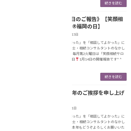
続きを読む
《1月14日のご報告》【笑顔相
NEWS
続サロン®福岡の日】
2025年1月15日
あなたの「困った」を「相談してよかった」に
変える行政書士・相続コンサルタントのなかし
ま美春です。 毎月第2火曜日は「笑顔相続サロ
ン®福岡」の日
1月14日の開催報告です^ ^
&#x2705 […]
続きを読む
謹んで新年のご挨拶を申し上げ
NEWS
ます
2025年1月1日
あなたの「困った」を「相談してよかった」に
変える行政書士・相続コンサルタントのなかし
ま美春です。本年もどうぞよろしくお願いいた