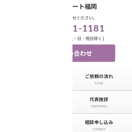
コ
ナ
笑顔相続サポート福岡
ン
ビ
お気軽にお問い合わせください。
テ
ゲ
092-571-1181
ン
ー
ツ
シ
受付時間 9:00-18:00 [ 土・日・祝日除く ]
へ
ョ
ス
ン
お問い合わせ
キ
に
ッ
移
プ
動
トップページ
ご依頼の流れ
TOP
FLOW
サービスと料金
代表挨拶
SERVICE
GREETINGS
相続事例&ニュース
相談申し込み
CASE＆NEWS
CONTACT