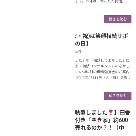
活動もしています。昨年は「かんたん終活」、
「相続」 […]
続きを読む
【2/11(火・祝)は笑顔相続サポ
NEWS
ート福岡の日】
2025年1月28日
あなたの「困った」を「相談してよかった」に
変える行政書士・相続コンサルタントのなかし
ま美春です。 2025年2月の無料勉強会のご案内
です
日程：2025年2月11日（火・祝）会場：
春日市商 […]
続きを読む
【コラム執筆しました
】田舎
NEWS
の【農地付き「空き家」約600
坪】は、売れるのか？！（中
編）