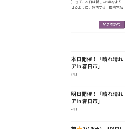
します（＾＾） さて、本日は新しい1年をより
安心して過ごせるように、急増する「国際電話
を利用し […]
続きを読む
最近の投稿
いよいよ本日開催！「晴れ晴れ
NEWS
終活フェア in 春日市」
2026年6月27日
いよいよ明日開催！「晴れ晴れ
NEWS
終活フェア in 春日市」
2026年6月26日
【博多駅前
7/18(土)、19(日)