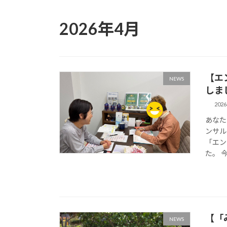
2026年4月
【エ
NEWS
しまし
202
あなた
ンサル
「エン
た。 
【「
NEWS