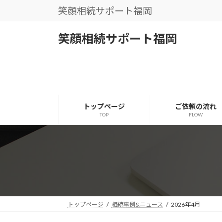
コ
ナ
笑顔相続サポート福岡
ン
ビ
テ
ゲ
笑顔相続サポート福岡
ン
ー
ツ
シ
へ
ョ
ス
ン
キ
に
ッ
移
トップページ
ご依頼の流れ
プ
動
TOP
FLOW
トップページ
相続事例&ニュース
2026年4月