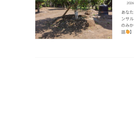
202
あなた
ンサル
のみか
話
】