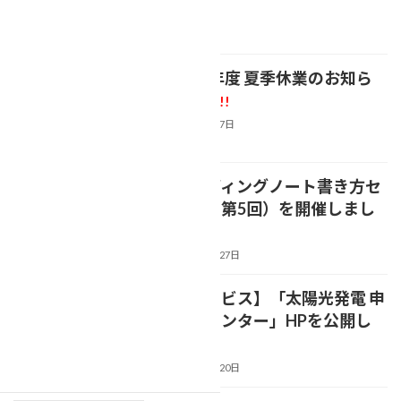
最近の投稿
【2026年度 夏季休業のお知ら
NEWS
せ】
新着!!
2026年8月7日
【エンディングノート書き方セ
NEWS
ミナー（第5回）を開催しまし
た(*'▽')】
2026年7月27日
【新サービス】「太陽光発電 申
NEWS
請代行センター」HPを公開し
ました
2026年7月20日