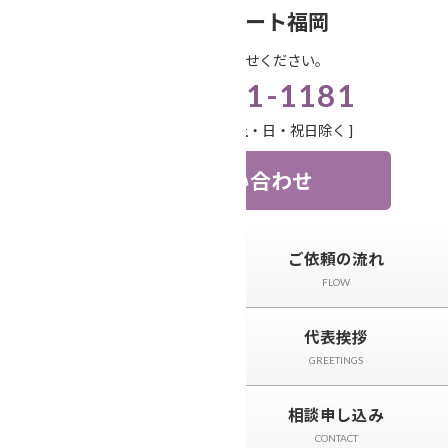
コ
ナ
笑顔相続サポート福岡
ン
ビ
お気軽にお問い合わせください。
テ
ゲ
092-571-1181
ン
ー
ツ
シ
受付時間 9:00-18:00 [ 土・日・祝日除く ]
へ
ョ
ス
ン
お問い合わせ
キ
に
ッ
移
プ
動
トップページ
ご依頼の流れ
TOP
FLOW
サービスと料金
代表挨拶
SERVICE
GREETINGS
相続事例&ニュース
相談申し込み
CASE＆NEWS
CONTACT