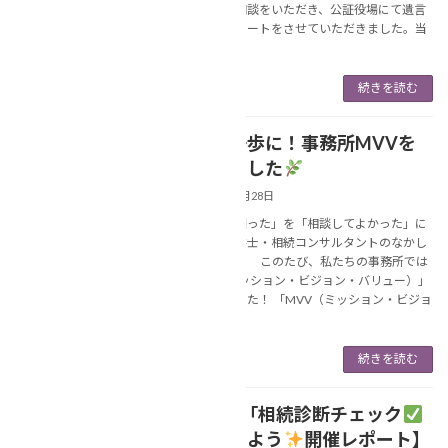
さんからご相談をいただき、公証役場にて遺言
書の作成サポートをさせていただきました。当
日は、ご […]
続きを読む
新しい一歩に！事務所MVVを
NEWS
つくりました
2025年11月28日
あなたの「困った」を「相談してよかった」に
変える行政書士・相続コンサルタントのなかし
ま美春です。 このたび、私たちの事務所では
「MVV（ミッション・ビジョン・バリュー）」
をつくりました！ 「MVV（ミッション・ビジョ
ン […]
続きを読む
【11/26「相続診断チェック
NEWS
」で備えよう
開催レポート】