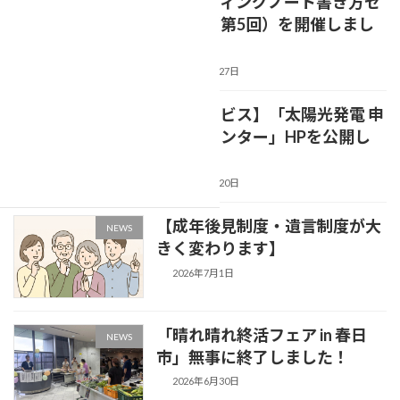
【エンディングノート書き方セ
NEWS
ミナー（第5回）を開催しまし
た(*'▽')】
2026年7月27日
【新サービス】「太陽光発電 申
NEWS
請代行センター」HPを公開し
ました
2026年7月20日
【成年後見制度・遺言制度が大
NEWS
きく変わります】
2026年7月1日
「晴れ晴れ終活フェア in 春日
NEWS
市」無事に終了しました！
2026年6月30日