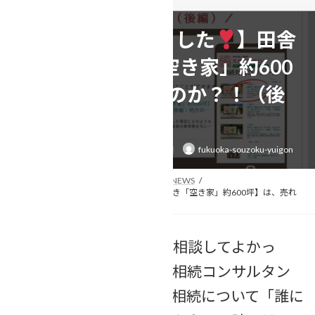
【コラム執筆しました
】田舎
の【農地付き「空き家」約600
坪】は、売れるのか？！（後
編）
最
2025年5月14日
2025年5月19日
fukuoka-souzoku-yuigon
終
更
新
日
トップページ
相続事例&ニュース
NEWS
時
【コラム執筆しました
】田舎の【農地付き「空き家」約600坪】は、売れ
:
るのか？！（後編）
あなたの「困った」を「相談してよかっ
た」に変える行政書士・相続コンサルタン
トのなかしま美春です。相続について「誰に