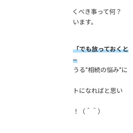
での具体的な選択肢
■相続にむけて、しておくべき事って何？
という内容をお伝えしています。
「売ろうにも売れない」「でも放っておくと
管理もお金もかかる」——
そんな、誰にでも起こりうる“相続の悩み”に
どう向き合うか。
このコラムは、そのヒントになればと思い
執筆しました。
ぜひ参考にされて下さい！（＾＾）
【後編はこちら】