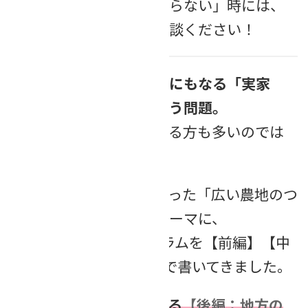
相談したらよいのか分からない」時には、
お気軽に当事務所にご相談ください！
相続のご相談でよく話題にもなる「実家
を、どうするか？」という問題。
不安に思っていらっしゃる方も多いのでは
ないでしょうか？
そこで、私の実家で起こった「広い農地のつ
いた空き家の売却」をテーマに、
2024年10月から長編コラムを【前編】【中
編】【後編】を3部構成で書いてきました。
そのコラムの完結編となる
【後編：地方の