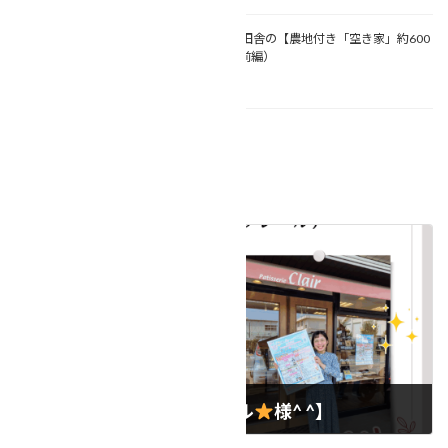
【コラム執筆しました
】田舎の【農地付き「空き家」約600
坪】は、売れるのか？！（前編）
2024年10月17日
NEWS
、
コラム
カテゴリー
コラム掲載のご案内
タグ
前の記事
【
パティスリークレール
様^ ^】