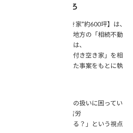
コラム後編の見どころ
「田舎の【農地付き“空き家”約600坪】は、
売れるのか？！（後編：地方の「相続不動
産」から見えたこと）」は、
実際に私の実家が「農地付き空き家」を相
続し、売却に向けて動いた事案をもとに執
筆したコラムです。
後編では･･･
■親が残した実家と農地の扱いに困ってい
る40～70代の子世代の苦労
■「売れないならどうする？」という視点