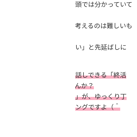
相続や空き家の問題は、頭では分かっていて
も、
いざ「自分ごと」として考えるのは難しいも
の。
つい、「まだ考えたくない」と先延ばしに
してしまいがちです。
そんな時こそ、気軽にお話しできる「終活
茶話会」で話してみませんか？
「まだ早い」という「今」が、ゆっくり丁
寧な準備ができるタイミングですよ（＾
＾）
次回開催は…