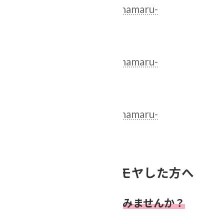
https://egao-souzoku.hanamaru-
syukatsu.com/20250414
【中編はこちら】
https://egao-souzoku.hanamaru-
syukatsu.com/20250127
【前編はこちら】
https://egao-souzoku.hanamaru-
syukatsu.com/20241028
コラムを読んでモヤモヤした方へ
「終活茶話会」で話してみませんか？