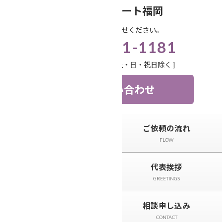
コ
ナ
笑顔相続サポート福岡
ン
ビ
お気軽にお問い合わせください。
テ
ゲ
092-571-1181
ン
ー
ツ
シ
受付時間 9:00-18:00 [ 土・日・祝日除く ]
へ
ョ
ス
ン
お問い合わせ
キ
に
ッ
移
プ
動
トップページ
ご依頼の流れ
TOP
FLOW
サービスと料金
代表挨拶
SERVICE
GREETINGS
相続事例&ニュース
相談申し込み
CASE＆NEWS
CONTACT