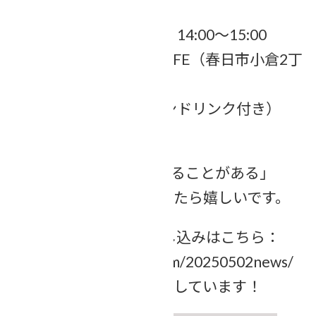
日時： 6月12日（木）14:00～15:00
会場： Sumiと～るCAFE（春日市小倉2丁
目28番地 東荘）
参加費： 500円（ワンドリンク付き）
定員： 6名・先着順
「話すことで、見えてくることがある」
そんな発見をお届けできたら嬉しいです。
▶ イベント詳細・お申し込みはこちら：
https://egao-support.com/20250502news/
皆さんのご参加をお待ちしています！