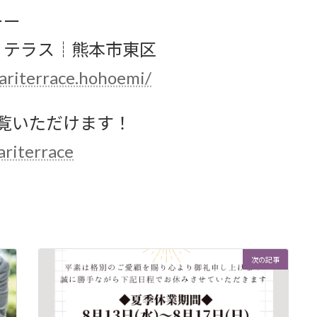
ーー
テラス┊︎熊本市東区
ariterrace.hohoemi/
ご覧いただけます！
riterrace
次の記事