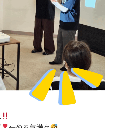
来
ズ
←やる気満々