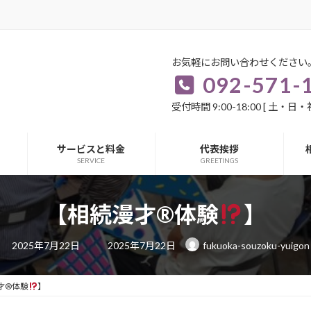
お気軽にお問い合わせください。
092-571-1181
お問い合
受付時間 9:00-18:00 [ 土・日・祝日除く ]
サービスと料金
代表挨拶
SERVICE
GREETINGS
【相続漫才®体験
】
最
2025年7月22日
2025年7月22日
fukuoka-souzoku-yuigon
終
更
新
日
才®体験
】
時
: