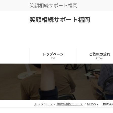
コ
ナ
笑顔相続サポート福岡
ン
ビ
テ
ゲ
笑顔相続サポート福岡
ン
ー
ツ
シ
へ
ョ
ス
ン
キ
に
ッ
移
トップページ
ご依頼の流れ
プ
動
TOP
FLOW
トップページ
相続事例&ニュース
NEWS
【相続漫