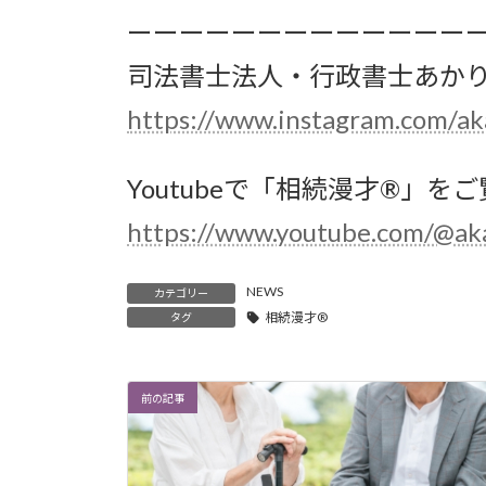
ーーーーーーーーーーーーー
司法書士法人・行政書士あかり
https://www.instagram.com/ak
Youtubeで「相続漫才®」を
https://www.youtube.com/@aka
NEWS
カテゴリー
相続漫才®
タグ
前の記事