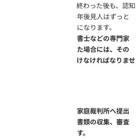
つまり、遺産分割協議が終わった後も、認知
症の方が亡くなるまで成年後見人はずっと
財産を管理し続けることになります。
弁護士、司法書士、行政書士などの専門家
が成年後見人に選任された場合には、その
報酬も継続して支払い続けなければなりませ
ん。
手続きが複雑になる理由
成年後見人の選任には、家庭裁判所へ提出
する申立書の作成や必要書類の収集、審査
のための時間がかかります。