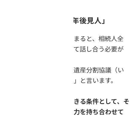
遺産分割協議と「成年後見人」
誰かが亡くなり相続が始まると、相続人全
員で遺産の分け方について話し合う必要が
あります。
この話し合いのことを「遺産分割協議（い
さんぶんかつきょうぎ）」と言います。
遺産分割協議に参加ができる条件として、そ
の相続人の方が「判断能力を持ち合わせて
いること」があります。