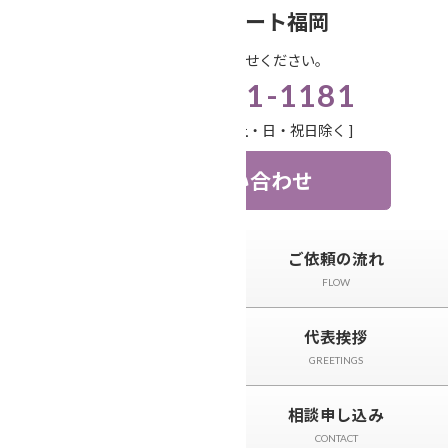
コ
ナ
笑顔相続サポート福岡
ン
ビ
お気軽にお問い合わせください。
テ
ゲ
092-571-1181
ン
ー
ツ
シ
受付時間 9:00-18:00 [ 土・日・祝日除く ]
へ
ョ
ス
ン
お問い合わせ
キ
に
ッ
移
プ
動
トップページ
ご依頼の流れ
TOP
FLOW
サービスと料金
代表挨拶
SERVICE
GREETINGS
相続事例&ニュース
相談申し込み
CASE＆NEWS
CONTACT