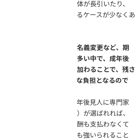
これにより相続手続き全体が長引いたり、
思わぬ費用や手間が増えるケースが少なくあ
りません。
相続税の申告や不動産の名義変更など、期
限が定められた手続きも多い中で、成年後
見人選任のための時間が加わることで、残さ
れたご家族にとって大きな負担となるので
す。
さらに前述のとおり、成年後見人に専門家
（弁護士や司法書士など）が選ばれれば、
当然ながら専門家への報酬も支払わなくて
はならず、金銭的な負担も強いられること