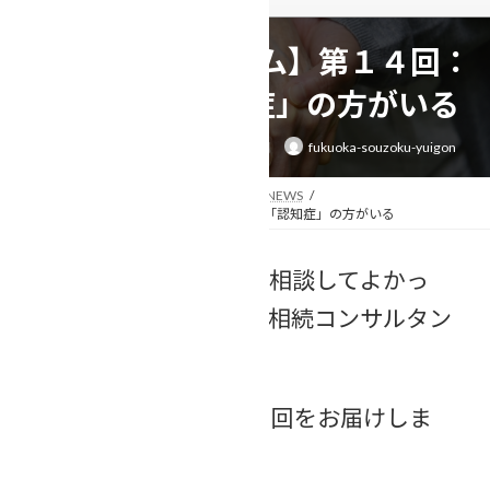
【連続❢相続コラム】第１４回：
相続人に「認知症」の方がいる
最
2025年9月13日
2025年9月15日
fukuoka-souzoku-yuigon
終
更
新
日
トップページ
相続事例&ニュース
NEWS
時
【連続❢相続コラム】第１４回：相続人に「認知症」の方がいる
:
あなたの「困った」を「相談してよかっ
た」に変える行政書士・相続コンサルタン
トのなかしま美春です。
全33回のコラム、第１３回をお届けしま
す。