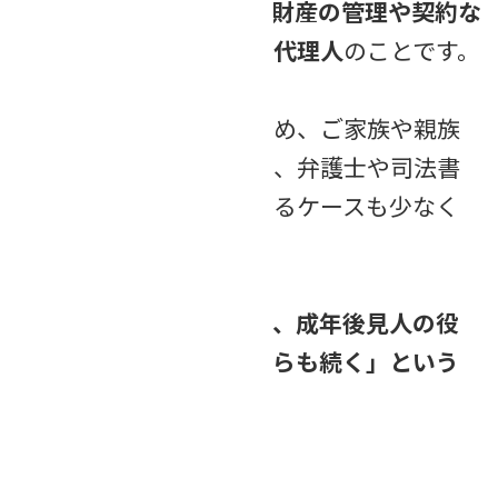
不十分な方に代わって、財産の管理や契約な
どの手続きを行う法的な代理人
のことです。
家庭裁判所が選任するため、ご家族や親族
がなる場合もありますが、弁護士や司法書
士などの専門家が選ばれるケースも少なく
ありません。
そして
注意が必要なのは、成年後見人の役
割は「相続が終わってからも続く」という
ことです。
※2025年9月現在