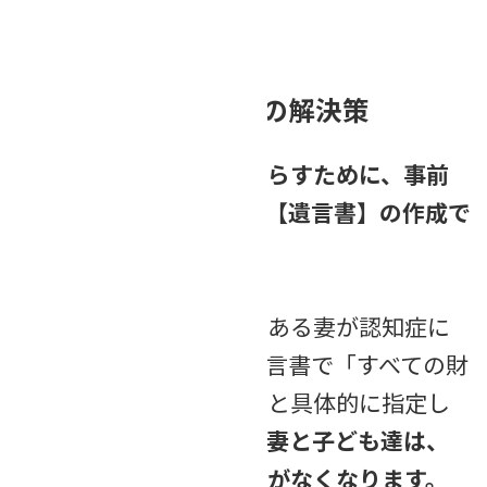
になります。
行政書士の立場からの解決策
こうした手間や費用を減らすために、事前
にできる対策のひとつが【遺言書】の作成
で
す。
例えば、自分の相続人である妻が認知症に
なった場合に備えて、遺言書で「すべての財
産を長男に相続させる」と具体的に指定し
ておけば、
相続人である妻と子ども達は、
遺産分割協議を行う必要がなくなります。