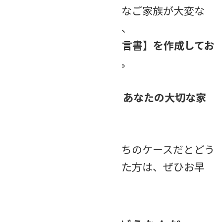
その時に、残された大切なご家族が大変な
思いをせずに済むように、
今できること――【早めの遺言書】を作成してお
くことをおススメします。
「早めの遺言書」で、あなたの大切な家
族を守れます
不安を感じた方や、「うちのケースだとどう
すればいい？」と思われた方は、ぜひお早
めにご相談ください。