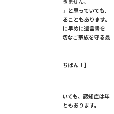
有効に作成することはできません。
「まだ元気だから大丈夫」と思っていても、
認知症はある日突然始まることもあります。
だからこそ、元気なうちに早めに遺言書を
用意しておくことが、大切なご家族を守る最
善の方法になるのです。
【「困らない相続」がいちばん！】
いかがでしたか？
「まだ大丈夫」と思っていても、認知症は年
齢に関係なく進行することもあります。