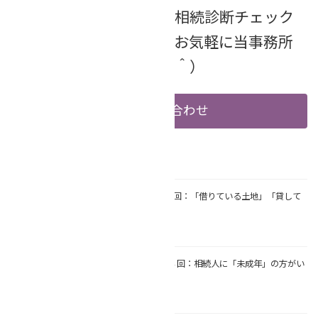
ご興味のある方は、「「相続診断チェック
シート」診断希望」と、お気軽に当事務所
までご相談ください（＾＾）
お問い合わせ
関連記事
【連続❢相続コラム】第１5回：「借りている土地」「貸して
いる土地」がある
2025年10月4日
【連続❢相続コラム】第１３回：相続人に「未成年」の方がい
る
2025年9月6日