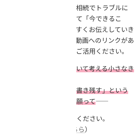
この連続コラムでは、「相続でトラブルに
なりやすいこと」、そして「今できるこ
と」について、わかりやすくお伝えしていき
ます。最後に、関連する動画へのリンクがあ
りますので、ぜひ併せてご活用ください。
このコラムが、相続について考える小さなき
っかけとなり、
そして「家族で話す」「書き残す」という
第一歩につながることを願って――
ぜひ最後までお付き合いください。
（
全33回の一覧は>>こちら
）