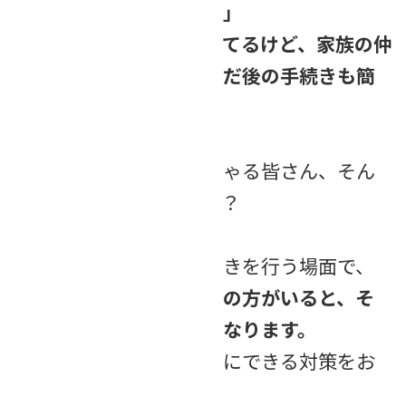
手続きは大丈夫でしょう」
「妻の判断力は落ちてきてるけど、家族の仲
がいいから、自分が死んだ後の手続きも簡
単にできるはず」
高齢のご家族がいらっしゃる皆さん、そん
な風に思っていませんか？
誰かが亡くなり相続手続きを行う場面で、
相続人の中に【認知症】の方がいると、そ
の手続きは一気に複雑になります。
今回は、その理由と事前にできる対策をお
話しします。