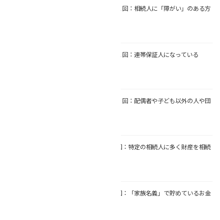
【連続❢相続コラム】第１２回：相続人に「障がい」のある方
がいる
2025年8月16日
【連続❢相続コラム】第１１回：連帯保証人になっている
2025年8月9日
【連続❢相続コラム】第１０回：配偶者や子ども以外の人や団
体に財産を渡したい
2025年8月2日
【連続❢相続コラム】第９回：特定の相続人に多く財産を相続
させたい
2025年7月19日
【連続❢相続コラム】第８回：「家族名義」で貯めているお金
がある
2025年7月12日