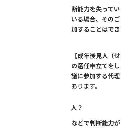
しかし、
認知症などで判断能力を失ってい
る方が相続人に含まれている場合、そのご
本人が遺産分割協議に参加することはでき
ません。
そのため、
家庭裁判所に【成年後見人（せ
いねんこうけんにん）】の選任申立てをし
て、代わりに遺産分割協議に参加する代理
人を選んでもらう
必要があります。
成年後見人って、どんな人？
成年後見人とは、認知症などで判断能力が