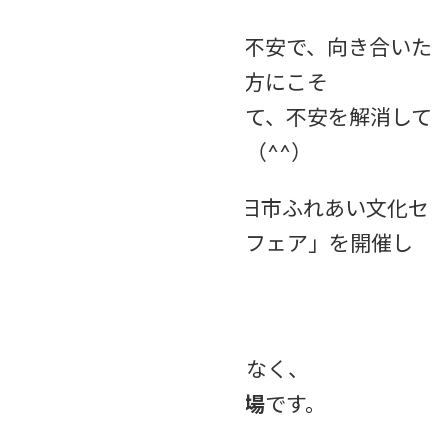
とも多いもの。
相続について「何となく不安で、向き合いた
くない」と思われている方にこそ
当事務所の講座に参加して、不安を解消して
いただきたいと思います（^^）
6月27日（土）には、春日市ふれあい文化セ
ンターで「晴れ晴れ終活フェア」を開催し
ます！
この終活フェアは、
「何かを決める場」ではなく、
考えるきっかけに出会う場
です。