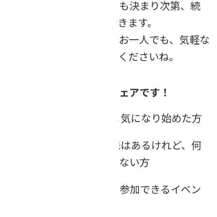
当フェアの情報は、今後も決まり次第、続
報としてお知らせしていきます。
ぜひ、ご家族で、またはお一人でも、気軽な
気持ちで足を運んでみてくださいね。
こんな方にオススメのフェアです！
親のこれからが、少し気になり始めた方
終活や生前整理に興味はあるけれど、何
から始めていいか分からない方
親と一緒に、安心して参加できるイベン
トを探している方