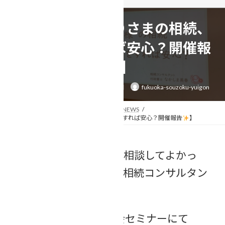
【講座：おひとりさまの相続、
今から何をすれば安心？開催報
告
】
最
2026年3月19日
2026年3月22日
fukuoka-souzoku-yuigon
終
更
新
日
トップページ
相続事例&ニュース
NEWS
時
【講座：おひとりさまの相続、今から何をすれば安心？開催報告
】
:
あなたの「困った」を「相談してよかっ
た」に変える行政書士・相続コンサルタン
トのなかしま美春です。
３月19日（木）、商工会セミナーにて