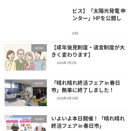
【新サービス】「太陽光発電 申
NEWS
請代行センター」HPを公開し
ました
2026年7月20日
【成年後見制度・遺言制度が大
NEWS
きく変わります】
2026年7月1日
「晴れ晴れ終活フェア in 春日
NEWS
市」無事に終了しました！
2026年6月30日
いよいよ本日開催！「晴れ晴れ
NEWS
終活フェア in 春日市」