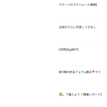
【6月の終活フェア・続報！ステージのスケジュール情報】
2026年1月31日
【6月の終活フェア・続報！出店がさらに充実してきまし
た！】
2026年1月30日
【相続診断士会
関西地区合同例会@神戸】
2026年1月10日
【
2026年6月27日（土）晴れ晴れ終活フェアin春日
やり
ます
】
2025年12月23日
【11/26「相続診断チェック
」で備えよう
開催レポート】
2025年11月27日