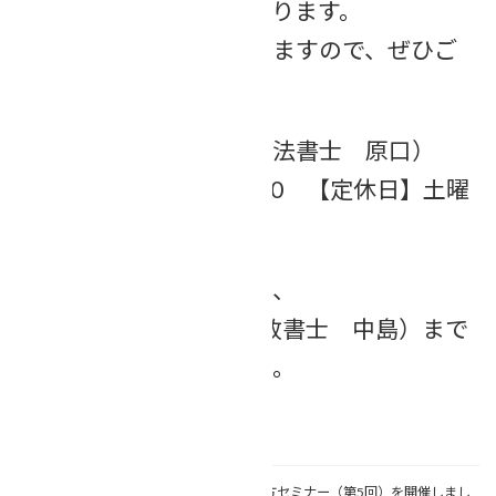
のみ「ご予約優先」となります。
待ち時間なくご案内できますので、ぜひご
予約くださいね！
TEL:070-5413-1400
（司法書士 原口）
【営業時間】9:00～18:00 【定休日】土曜
日・日曜日・祝日
その他のお問い合わせは、
TEL:092-571-1181（行政書士 中島）まで
お気軽にお電話ください。
関連記事
【エンディングノート書き方セミナー（第5回）を開催しまし