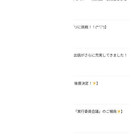
た(*'▽')】
2026年7月27日
【相続漫才® M-1グランプリに挑戦！！(*'▽')】
2026年3月2日
【6月の終活フェア続報！・出店がさらに充実してきました！
】
2026年2月27日
【6月の終活フェア続報！・ 後援決定！
】
2026年2月26日
【6月の終活フェア続報！・「実行委員会議」のご報告
】
2026年2月15日