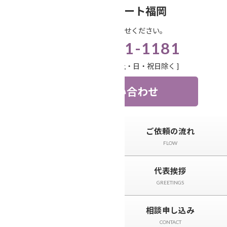
コ
ナ
笑顔相続サポート福岡
ン
ビ
お気軽にお問い合わせください。
テ
ゲ
092-571-1181
ン
ー
ツ
シ
受付時間 9:00-18:00 [ 土・日・祝日除く ]
へ
ョ
ス
ン
お問い合わせ
キ
に
ッ
移
プ
動
トップページ
ご依頼の流れ
TOP
FLOW
サービスと料金
代表挨拶
SERVICE
GREETINGS
相続事例&ニュース
相談申し込み
CASE＆NEWS
CONTACT