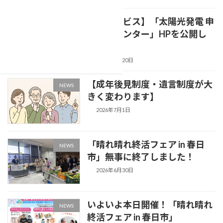
【新サービス】「太陽光発電 申
NEWS
請代行センター」HPを公開し
ました
2026年7月20日
【成年後見制度・遺言制度が大
NEWS
きく変わります】
2026年7月1日
「晴れ晴れ終活フェア in 春日
NEWS
市」無事に終了しました！
2026年6月30日
いよいよ本日開催！「晴れ晴れ
NEWS
終活フェア in 春日市」