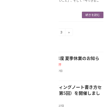
ルになりやすいこと」、そして「今できるこ
と」に […]
続きを読む
投
«
1
2
3
»
固
固
固
定
定
定
稿
ペ
ペ
ペ
最近の投稿
ー
ー
ー
の
ジ
ジ
ジ
ペ
【2026年度 夏季休業のお知ら
NEWS
ー
せ】
新着!!
2026年8月7日
ジ
送
【エンディングノート書き方セ
り
NEWS
ミナー（第5回）を開催しまし
た(*'▽')】
2026年7月27日