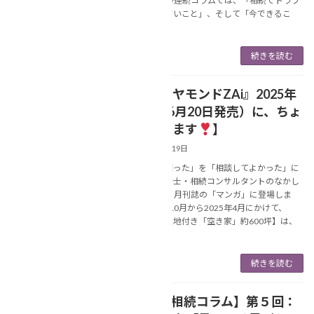
します。 この連続コラムでは、「相続でトラブ
ルになりやすいこと」、そして「今できるこ
と」に […]
続きを読む
【『ダイヤモンドZAi』2025年
NEWS
8月号（6月20日発売）に、ちょ
っと出てます
】
2025年6月19日
あなたの「困った」を「相談してよかった」に
変える行政書士・相続コンサルタントのなかし
ま美春です。 月刊誌の「マンガ」に登場しま
す！ 2024年10月から2025年4月にかけて、
「田舎の【農地付き「空き家」約600坪】は、
[…]
続きを読む
【連続❢相続コラム】第５回：
NEWS