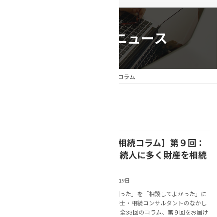
相続事例&ニュース
トップページ
相続事例&ニュース
コラム
コラム
【連続❢相続コラム】第９回：
NEWS
特定の相続人に多く財産を相続
させたい
2025年7月19日
あなたの「困った」を「相談してよかった」に
変える行政書士・相続コンサルタントのなかし
ま美春です。 全33回のコラム、第９回をお届け