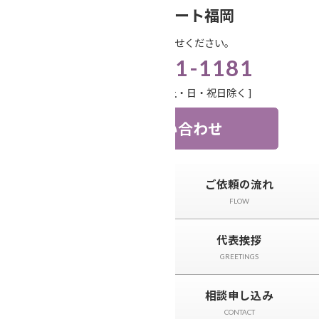
コ
ナ
笑顔相続サポート福岡
ン
ビ
お気軽にお問い合わせください。
テ
ゲ
092-571-1181
ン
ー
ツ
シ
受付時間 9:00-18:00 [ 土・日・祝日除く ]
へ
ョ
ス
ン
お問い合わせ
キ
に
ッ
移
プ
動
トップページ
ご依頼の流れ
TOP
FLOW
サービスと料金
代表挨拶
SERVICE
GREETINGS
相続事例&ニュース
相談申し込み
CASE＆NEWS
CONTACT