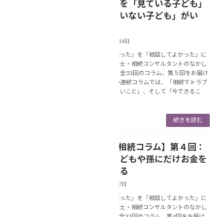
親の面倒を「見ている子ども」
と「見ていない子ども」がい
る！？
2025年6月14日
あなたの「困った」を「相談してよかった」に
変える行政書士・相続コンサルタントのなかし
ま美春です。 全33回のコラム、第５回をお届け
します。 この連続コラムでは、「相続でトラブ
ルになりやすいこと」、そして「今できるこ
と」に […]
続きを読む
【連続❢相続コラム】第４回：
NEWS
一部の子どもや孫にだけお金を
あげている
2025年6月7日
あなたの「困った」を「相談してよかった」に
変える行政書士・相続コンサルタントのなかし
ま美春です。全33回のコラム、第4回をお届け