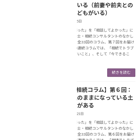
再婚している（前妻や前夫との
間に、子どもがいる）
2025年7月5日
あなたの「困った」を「相談してよかった」に
変える行政書士・相続コンサルタントのなかし
ま美春です。 全33回のコラム、第７回をお届け
します。 この連続コラムでは、「相続でトラブ
ルになりやすいこと」、そして「今できるこ
と」に […]
続きを読む
【連続❢相続コラム】第６回：
NEWS
先祖名義のままになっている土
地・建物がある
2025年6月21日
あなたの「困った」を「相談してよかった」に
変える行政書士・相続コンサルタントのなかし
ま美春です。 全33回のコラム、第６回をお届け