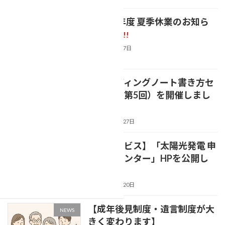
の
ジ
ジ
ペ
【2026年度 夏季休業のお知ら
NEWS
ー
せ】
新着!!
2026年8月7日
ジ
送
【エンディングノート書き方セ
り
NEWS
ミナー（第5回）を開催しまし
た(*'▽')】
2026年7月27日
【新サービス】「太陽光発電 申
NEWS
請代行センター」HPを公開し
ました
2026年7月20日
【成年後見制度・遺言制度が大
NEWS
きく変わります】