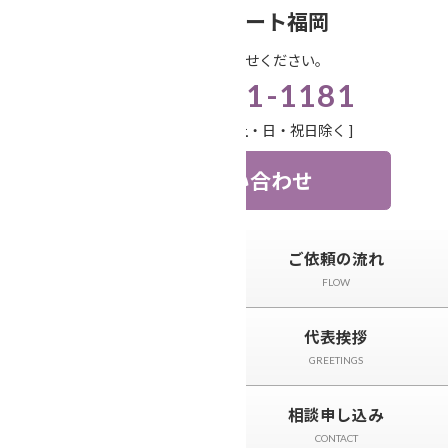
コ
ナ
笑顔相続サポート福岡
ン
ビ
お気軽にお問い合わせください。
テ
ゲ
092-571-1181
ン
ー
ツ
シ
受付時間 9:00-18:00 [ 土・日・祝日除く ]
へ
ョ
ス
ン
お問い合わせ
キ
に
ッ
移
プ
動
トップページ
ご依頼の流れ
TOP
FLOW
サービスと料金
代表挨拶
SERVICE
GREETINGS
相続事例&ニュース
相談申し込み
CASE＆NEWS
CONTACT