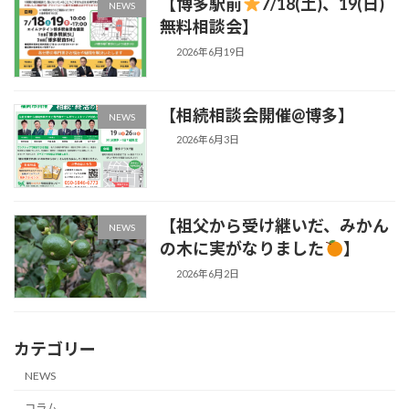
【博多駅前
7/18(土)、19(日)
NEWS
無料相談会】
2026年6月19日
【相続相談会開催@博多】
NEWS
2026年6月3日
【祖父から受け継いだ、みかん
NEWS
の木に実がなりました
】
2026年6月2日
カテゴリー
NEWS
コラム