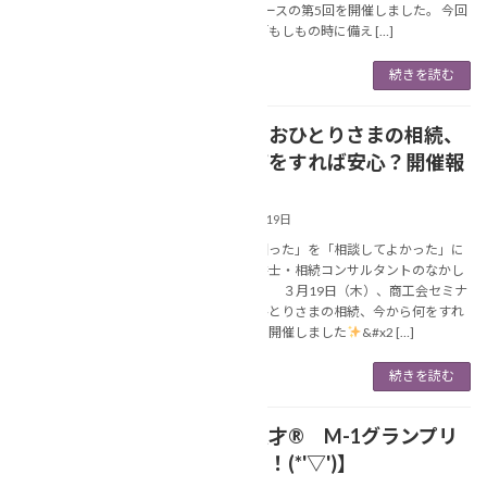
ナー」6回コースの第5回を開催しました。 今回
のテーマは「もしもの時に備え […]
続きを読む
【講座：おひとりさまの相続、
NEWS
今から何をすれば安心？開催報
告
】
2026年3月19日
あなたの「困った」を「相談してよかった」に
変える行政書士・相続コンサルタントのなかし
ま美春です。 ３月19日（木）、商工会セミナ
ーにて【おひとりさまの相続、今から何をすれ
ば安心？】を開催しました
&#x2 […]
続きを読む
【相続漫才® M-1グランプリ
NEWS
に挑戦！！(*'▽')】