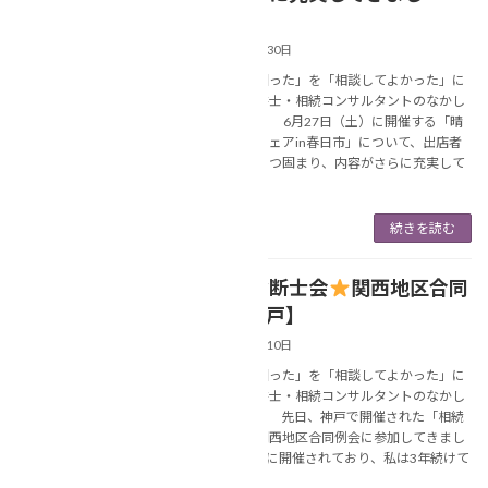
た！】
2026年1月30日
あなたの「困った」を「相談してよかった」に
変える行政書士・相続コンサルタントのなかし
ま美春です。 6月27日（土）に開催する「晴
れ晴れ終活フェアin春日市」について、出店者
情報が少しずつ固まり、内容がさらに充実して
きま […]
続きを読む
【相続診断士会
関西地区合同
NEWS
例会@神戸】
2026年1月10日
あなたの「困った」を「相談してよかった」に
変える行政書士・相続コンサルタントのなかし
ま美春です。 先日、神戸で開催された「相続
診断士」の関西地区合同例会に参加してきまし
た。 毎年1月に開催されており、私は3年続けて
参加さ […]