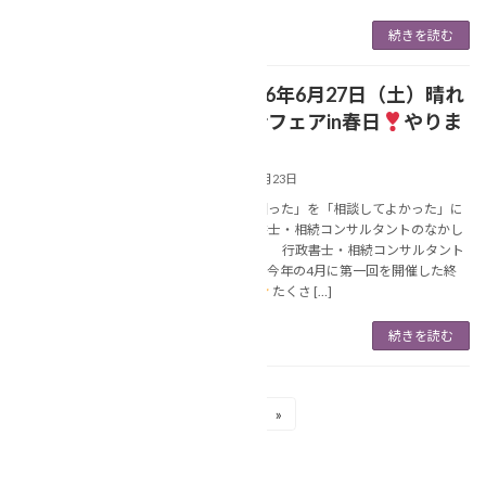
続きを読む
【
2026年6月27日（土）晴れ
NEWS
晴れ終活フェアin春日
やりま
す
】
2025年12月23日
あなたの「困った」を「相談してよかった」に
変える行政書士・相続コンサルタントのなかし
ま美春です。 行政書士・相続コンサルタント
の中島です。今年の4月に第一回を開催した終
活イベント
たくさ […]
続きを読む
投
1
2
»
固
固
定
定
稿
ペ
ペ
最近の投稿
ー
ー