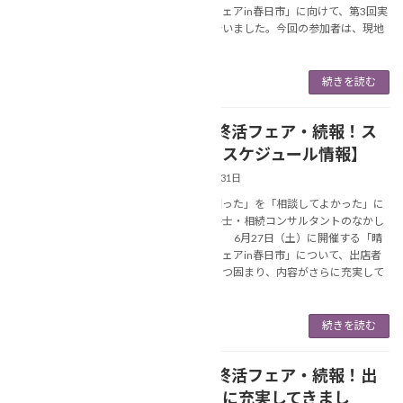
れ晴れ終活フェアin春日市」に向けて、第3回実
行委員会を行いました。今回の参加者は、現地
参 […]
続きを読む
【6月の終活フェア・続報！ス
NEWS
テージのスケジュール情報】
2026年1月31日
あなたの「困った」を「相談してよかった」に
変える行政書士・相続コンサルタントのなかし
ま美春です。 6月27日（土）に開催する「晴
れ晴れ終活フェアin春日市」について、出店者
情報が少しずつ固まり、内容がさらに充実して
きま […]
続きを読む
【6月の終活フェア・続報！出
NEWS
店がさらに充実してきまし