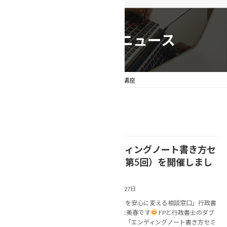
相続事例&ニュース
トップページ
相続事例&ニュース
講座
講座
【エンディングノート書き方セ
NEWS
ミナー（第5回）を開催しまし
た(*'▽')】
2026年7月27日
「終活の不安を安心に変える相談窓口」行政書
士の なかしま美春です
FPと行政書士のダブ
ル講師による「エンディングノート書き方セミ